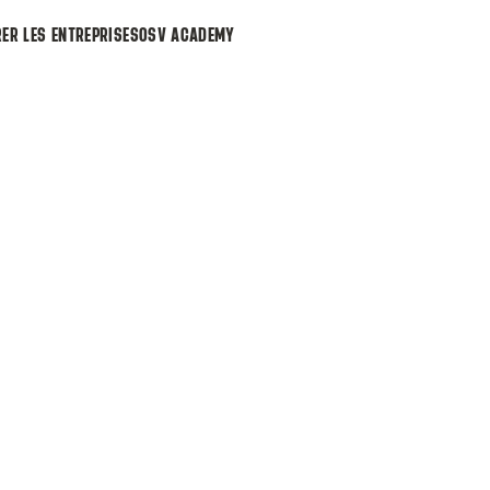
ER LES ENTREPRISES
OSV ACADEMY
e annonce.