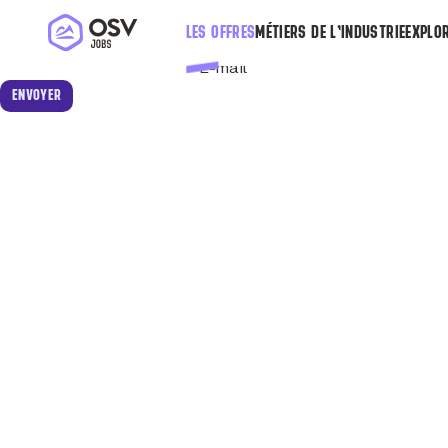
Recevoir cette annonce par e-mail
Mécanicien.ne Cycle (H/F) - Alternance
LES OFFRES
MÉTIERS DE L’INDUSTRIE
EXPLOR
Renseignez votre e-mail pour recevoir une copie de cett
E-mail